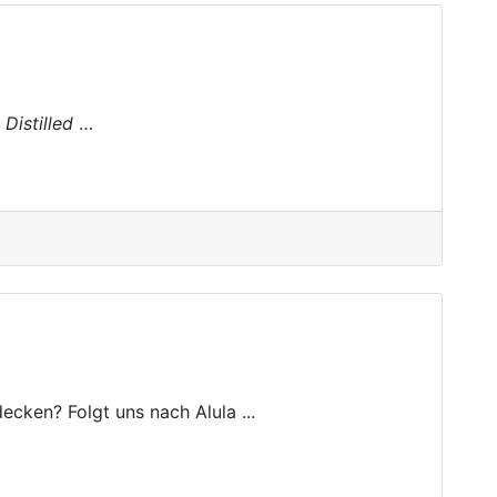
n
Distilled
…
ecken? Folgt uns nach Alula ...