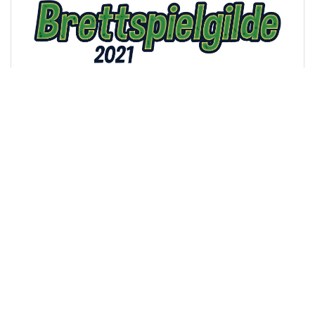
Nach dem Motto - es kann nur besser werden -
gibt es auf unserem Blog zahlreiche Änderungen
und Neuerungen rund um unser liebstes Hobby
Spielend für Toleranz
Made with ♥ in 2026