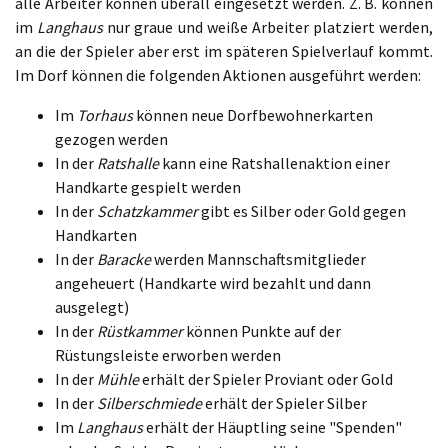
alle Arbeiter können überall eingesetzt werden. Z. B. können
im
Langhaus
nur graue und weiße Arbeiter platziert werden,
an die der Spieler aber erst im späteren Spielverlauf kommt.
Im Dorf können die folgenden Aktionen ausgeführt werden:
Im
Torhaus
können neue Dorfbewohnerkarten
gezogen werden
In der
Ratshalle
kann eine Ratshallenaktion einer
Handkarte gespielt werden
In der
Schatzkammer
gibt es Silber oder Gold gegen
Handkarten
In der
Baracke
werden Mannschaftsmitglieder
angeheuert (Handkarte wird bezahlt und dann
ausgelegt)
In der
Rüstkammer
können Punkte auf der
Rüstungsleiste erworben werden
In der
Mühle
erhält der Spieler Proviant oder Gold
In der
Silberschmiede
erhält der Spieler Silber
Im
Langhaus
erhält der Häuptling seine "Spenden"