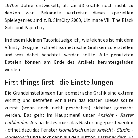
1970er Jahre entwickelt, als an 3D-Grafik noch nicht zu
denken war. Bekannte Vertreter dieses speziellen
Spielegenres sind z. B. SimCity 2000, Ultimate VII: The Black
Gate und Paperboy.
In diesem kleinen Tutorial zeige ich, wie leicht es ist mit dem
Affinity Designer schnell isometrische Grafiken zu erstellen
und was dabei beachtet werden sollte. Alle genutzten
Dateien können am Ende des Artikels heruntergeladen
werden.
First things first - die Einstellungen
Die Grundeinstellungen für isometrische Grafik sind extrem
wichtig und betreffen vor allem das Raster. Dieses sollte
zuerst (wenn noch nicht geschehen) sichtbar gemacht
werden. Das geht im Hauptmenü unter
Ansicht
-
Raster
einblenden
. Als nächstes muss das Raster angepasst werden
- öffnet dazu das Fenster
Isometrisch
unter
Ansicht
-
Studio
-
Isometrisch
und klickt dann auf den Button
Raster ändern
. Es