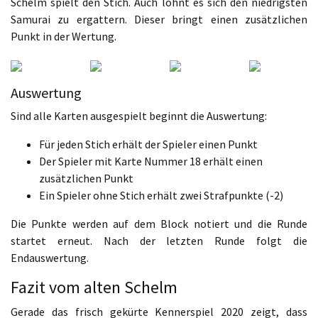
Schelm spielt den Stich. Auch lohnt es sich den niedrigsten
Samurai zu ergattern. Dieser bringt einen zusätzlichen
Punkt in der Wertung.
Auswertung
Sind alle Karten ausgespielt beginnt die Auswertung:
Für jeden Stich erhält der Spieler einen Punkt
Der Spieler mit Karte Nummer 18 erhält einen
zusätzlichen Punkt
Ein Spieler ohne Stich erhält zwei Strafpunkte (-2)
Die Punkte werden auf dem Block notiert und die Runde
startet erneut. Nach der letzten Runde folgt die
Endauswertung.
Fazit vom alten Schelm
Gerade das frisch gekürte Kennerspiel 2020 zeigt, dass