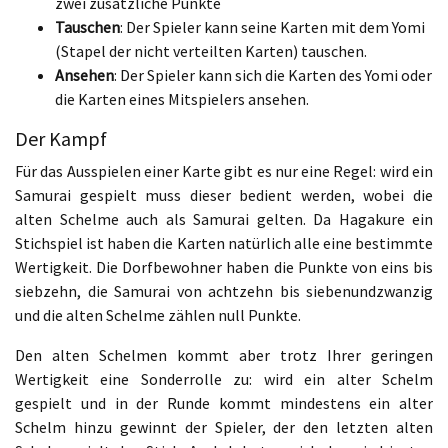
zwei zusätzliche Punkte
Tauschen
: Der Spieler kann seine Karten mit dem Yomi
(Stapel der nicht verteilten Karten) tauschen.
Ansehen
: Der Spieler kann sich die Karten des Yomi oder
die Karten eines Mitspielers ansehen.
Der Kampf
Für das Ausspielen einer Karte gibt es nur eine Regel: wird ein
Samurai gespielt muss dieser bedient werden, wobei die
alten Schelme auch als Samurai gelten. Da Hagakure ein
Stichspiel ist haben die Karten natürlich alle eine bestimmte
Wertigkeit. Die Dorfbewohner haben die Punkte von eins bis
siebzehn, die Samurai von achtzehn bis siebenundzwanzig
und die alten Schelme zählen null Punkte.
Den alten Schelmen kommt aber trotz Ihrer geringen
Wertigkeit eine Sonderrolle zu: wird ein alter Schelm
gespielt und in der Runde kommt mindestens ein alter
Schelm hinzu gewinnt der Spieler, der den letzten alten