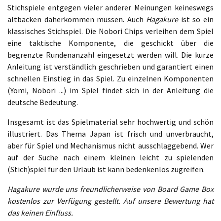
Stichspiele entgegen vieler anderer Meinungen keineswegs
altbacken daherkommen müssen. Auch
Hagakure
ist so ein
klassisches Stichspiel. Die Nobori Chips verleihen dem Spiel
eine taktische Komponente, die geschickt über die
begrenzte Rundenanzahl eingesetzt werden will. Die kurze
Anleitung ist verständlich geschrieben und garantiert einen
schnellen Einstieg in das Spiel. Zu einzelnen Komponenten
(Yomi, Nobori ...) im Spiel findet sich in der Anleitung die
deutsche Bedeutung.
Insgesamt ist das Spielmaterial sehr hochwertig und schön
illustriert. Das Thema Japan ist frisch und unverbraucht,
aber für Spiel und Mechanismus nicht ausschlaggebend. Wer
auf der Suche nach einem kleinen leicht zu spielenden
(Stich)spiel für den Urlaub ist kann bedenkenlos zugreifen.
Hagakure wurde uns freundlicherweise von Board Game Box
kostenlos zur Verfügung gestellt. Auf unsere Bewertung hat
das keinen Einfluss.