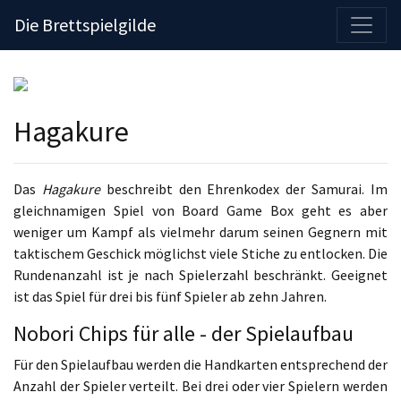
Die Brettspielgilde
Hagakure
Das
Hagakure
beschreibt den Ehrenkodex der Samurai. Im
gleichnamigen Spiel von Board Game Box geht es aber
weniger um Kampf als vielmehr darum seinen Gegnern mit
taktischem Geschick möglichst viele Stiche zu entlocken. Die
Rundenanzahl ist je nach Spielerzahl beschränkt. Geeignet
ist das Spiel für drei bis fünf Spieler ab zehn Jahren.
Nobori Chips für alle - der Spielaufbau
Für den Spielaufbau werden die Handkarten entsprechend der
Anzahl der Spieler verteilt. Bei drei oder vier Spielern werden