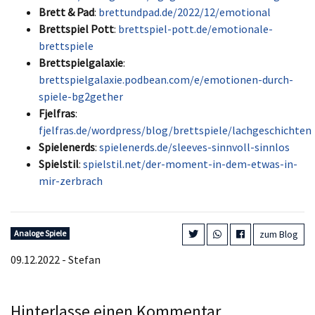
Brett & Pad
:
brettundpad.de/2022/12/emotional
Brettspiel Pott
:
brettspiel-pott.de/emotionale-
brettspiele
Brettspielgalaxie
:
brettspielgalaxie.podbean.com/e/emotionen-durch-
spiele-bg2gether
Fjelfras
:
fjelfras.de/wordpress/blog/brettspiele/lachgeschichten
Spielenerds
:
spielenerds.de/sleeves-sinnvoll-sinnlos
Spielstil
:
spielstil.net/der-moment-in-dem-etwas-in-
mir-zerbrach
Analoge Spiele
zum Blog
09.12.2022 - Stefan
Hinterlasse einen Kommentar